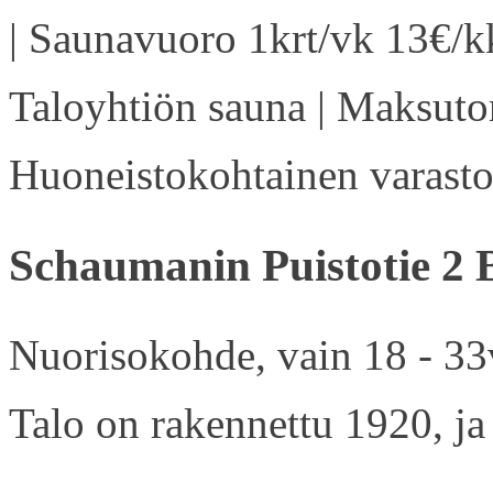
| Saunavuoro 1krt/vk 13€/kk
Taloyhtiön sauna | Maksuton
Huoneistokohtainen varasto 
Schaumanin Puistotie 2 
Nuorisokohde, vain 18 - 33v
Talo on rakennettu 1920, ja