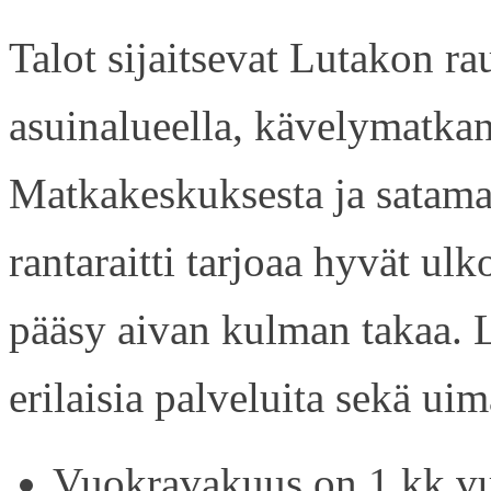
Talot sijaitsevat Lutakon rau
asuinalueella, kävelymatkan
Matkakeskuksesta ja satama
rantaraitti tarjoaa hyvät ul
pääsy aivan kulman takaa. L
erilaisia palveluita sekä uim
Vuokravakuus on 1 kk vu