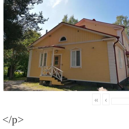
«
‹
</p>