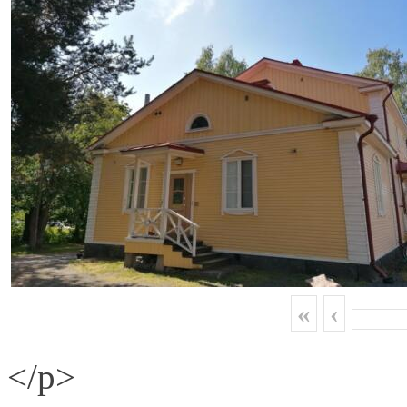
«
‹
</p>