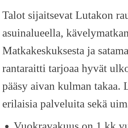
Talot sijaitsevat Lutakon rau
asuinalueella, kävelymatkan
Matkakeskuksesta ja satama
rantaraitti tarjoaa hyvät ul
pääsy aivan kulman takaa. L
erilaisia palveluita sekä uim
Vuokravakuus on 1 kk vu