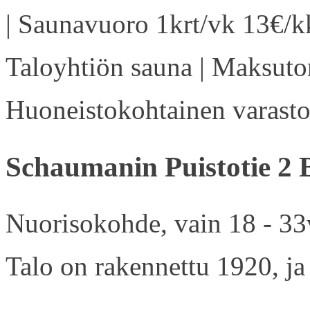
| Saunavuoro 1krt/vk 13€/kk
Taloyhtiön sauna | Maksuton
Huoneistokohtainen varasto 
Schaumanin Puistotie 2 
Nuorisokohde, vain 18 - 33v
Talo on rakennettu 1920, ja