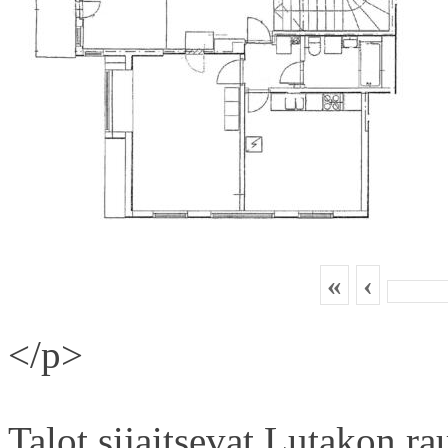
«
‹
</p>
Talot sijaitsevat Lutakon rau