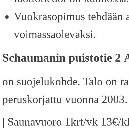
Vuokrasopimus tehdään ain
voimassaolevaksi.
Schaumanin puistotie 2 
on suojelukohde. Talo on r
peruskorjattu vuonna 2003.
| Saunavuoro 1krt/vk 13€/kk