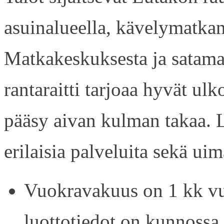
asuinalueella, kävelymatkan
Matkakeskuksesta ja satama
rantaraitti tarjoaa hyvät ul
pääsy aivan kulman takaa. L
erilaisia palveluita sekä uim
Vuokravakuus on 1 kk vu
luottotiedot on kunnossa.