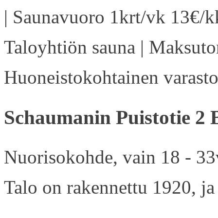
| Saunavuoro 1krt/vk 13€/kk
Taloyhtiön sauna | Maksuton
Huoneistokohtainen varasto 
Schaumanin Puistotie 2 
Nuorisokohde, vain 18 - 33v
Talo on rakennettu 1920, ja