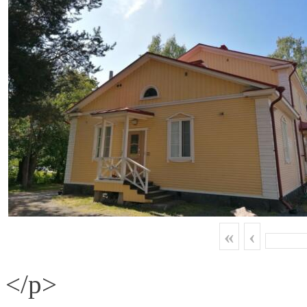
«
‹
</p>