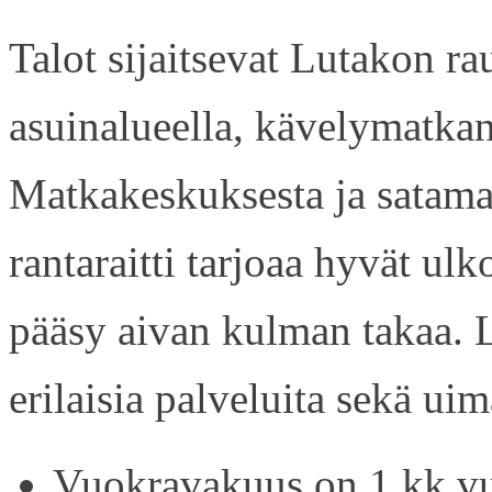
Talot sijaitsevat Lutakon rau
asuinalueella, kävelymatkan
Matkakeskuksesta ja satama
rantaraitti tarjoaa hyvät ul
pääsy aivan kulman takaa. L
erilaisia palveluita sekä uim
Vuokravakuus on 1 kk vu