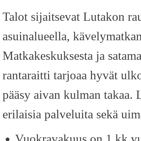
Talot sijaitsevat Lutakon rau
asuinalueella, kävelymatkan
Matkakeskuksesta ja satama
rantaraitti tarjoaa hyvät ul
pääsy aivan kulman takaa. L
erilaisia palveluita sekä uim
Vuokravakuus on 1 kk vu