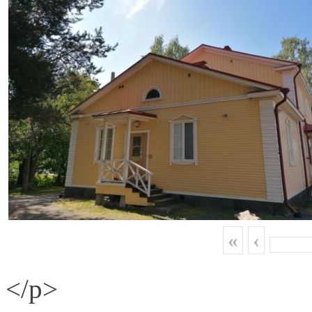
«
‹
</p>