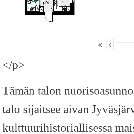
«
‹
</p>
Tämän talon nuorisoasunnois
talo sijaitsee aivan Jyväsjä
kulttuurihistoriallisessa ma