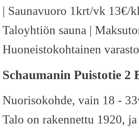
| Saunavuoro 1krt/vk 13€/kk
Taloyhtiön sauna | Maksuton
Huoneistokohtainen varasto 
Schaumanin Puistotie 2 
Nuorisokohde, vain 18 - 33v
Talo on rakennettu 1920, ja