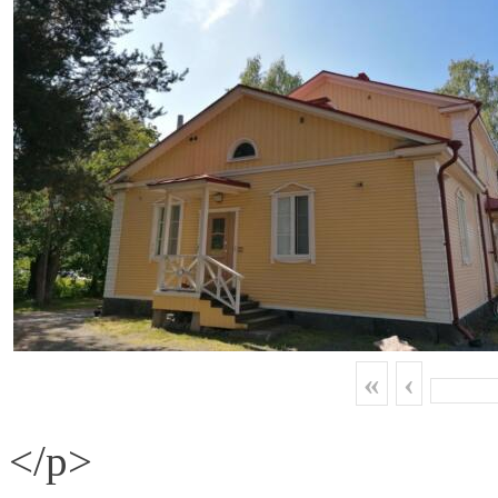
«
‹
</p>