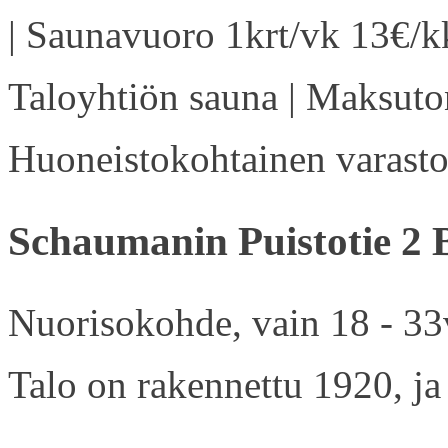
| Saunavuoro 1krt/vk 13€/kk
Taloyhtiön sauna | Maksuton
Huoneistokohtainen varasto 
Schaumanin Puistotie 2 
Nuorisokohde, vain 18 - 33v
Talo on rakennettu 1920, ja