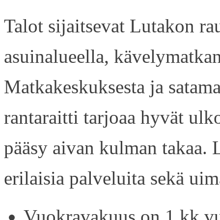
Talot sijaitsevat Lutakon rau
asuinalueella, kävelymatkan
Matkakeskuksesta ja satama
rantaraitti tarjoaa hyvät ul
pääsy aivan kulman takaa. L
erilaisia palveluita sekä uim
Vuokravakuus on 1 kk vu