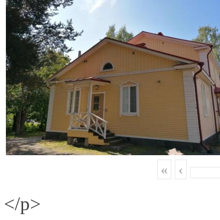
«
‹
</p>