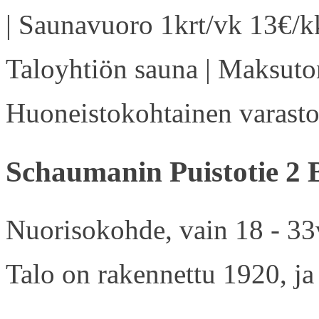
| Saunavuoro 1krt/vk 13€/kk
Taloyhtiön sauna | Maksuton
Huoneistokohtainen varasto 
Schaumanin Puistotie 2 
Nuorisokohde, vain 18 - 33v
Talo on rakennettu 1920, ja