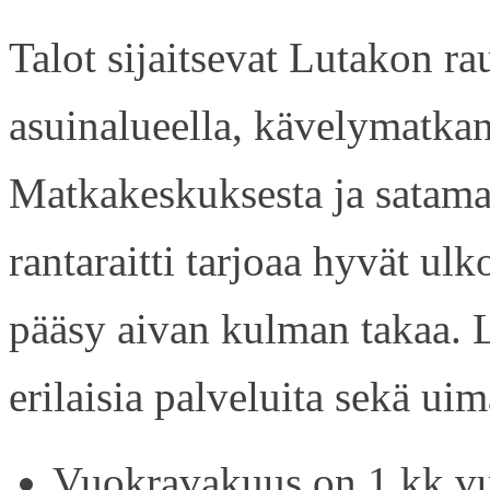
Talot sijaitsevat Lutakon rau
asuinalueella, kävelymatkan
Matkakeskuksesta ja satama
rantaraitti tarjoaa hyvät ul
pääsy aivan kulman takaa. L
erilaisia palveluita sekä uim
Vuokravakuus on 1 kk vu