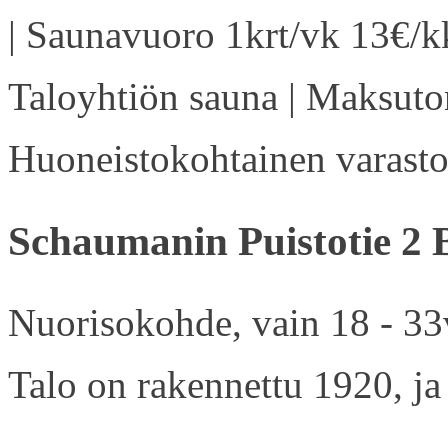
| Saunavuoro 1krt/vk 13€/kk
Taloyhtiön sauna | Maksuton
Huoneistokohtainen varasto 
Schaumanin Puistotie 2 
Nuorisokohde, vain 18 - 33v
Talo on rakennettu 1920, ja