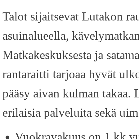
Talot sijaitsevat Lutakon rau
asuinalueella, kävelymatkan
Matkakeskuksesta ja satama
rantaraitti tarjoaa hyvät ul
pääsy aivan kulman takaa. L
erilaisia palveluita sekä uim
Vuokravakuus on 1 kk vu