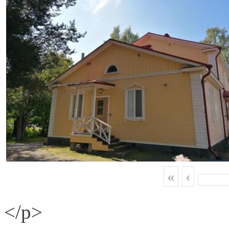
«
‹
</p>