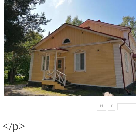
«
‹
</p>