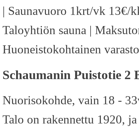
| Saunavuoro 1krt/vk 13€/kk
Taloyhtiön sauna | Maksuton
Huoneistokohtainen varasto 
Schaumanin Puistotie 2 
Nuorisokohde, vain 18 - 33v
Talo on rakennettu 1920, ja