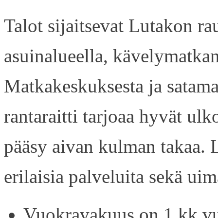
Talot sijaitsevat Lutakon rau
asuinalueella, kävelymatkan
Matkakeskuksesta ja satama
rantaraitti tarjoaa hyvät ul
pääsy aivan kulman takaa. L
erilaisia palveluita sekä uim
Vuokravakuus on 1 kk vu