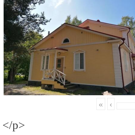
«
‹
</p>