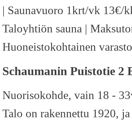
| Saunavuoro 1krt/vk 13€/kk
Taloyhtiön sauna | Maksuton
Huoneistokohtainen varasto 
Schaumanin Puistotie 2 
Nuorisokohde, vain 18 - 33v
Talo on rakennettu 1920, ja