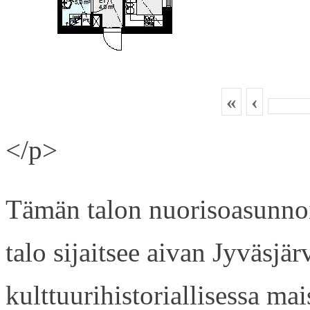
«
‹
</p>
Tämän talon nuorisoasunnois
talo sijaitsee aivan Jyväsjä
kulttuurihistoriallisessa ma