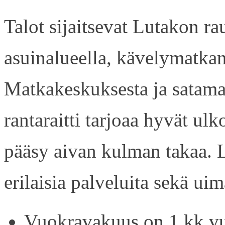
Talot sijaitsevat Lutakon rau
asuinalueella, kävelymatkan
Matkakeskuksesta ja satama
rantaraitti tarjoaa hyvät ul
pääsy aivan kulman takaa. L
erilaisia palveluita sekä uim
Vuokravakuus on 1 kk vu