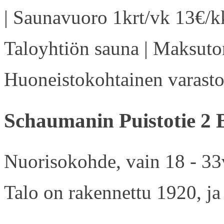
| Saunavuoro 1krt/vk 13€/kk
Taloyhtiön sauna | Maksuton
Huoneistokohtainen varasto 
Schaumanin Puistotie 2 
Nuorisokohde, vain 18 - 33v
Talo on rakennettu 1920, ja