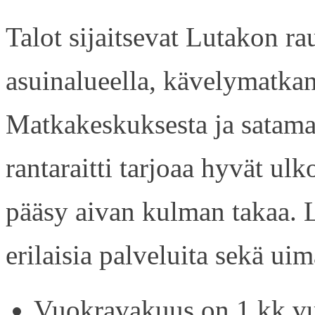
Talot sijaitsevat Lutakon rau
asuinalueella, kävelymatkan
Matkakeskuksesta ja satama
rantaraitti tarjoaa hyvät ul
pääsy aivan kulman takaa. L
erilaisia palveluita sekä uim
Vuokravakuus on 1 kk vu