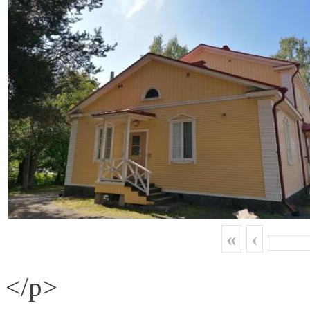
«
‹
</p>