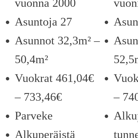
vuonna 2000
vuon
Asuntoja 27
Asun
Asunnot 32,3m² –
Asun
50,4m²
52,5
Vuokrat 461,04€
Vuok
– 733,46€
– 74
Parveke
Alku
Alkuperäistä
tunn