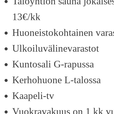
Taloyhtiön sauna jokaise
13€/kk
Huoneistokohtainen vara
Ulkoiluvälinevarastot
Kuntosali G-rapussa
Kerhohuone L-talossa
Kaapeli-tv
Vuokravakuus on 1 kk vu