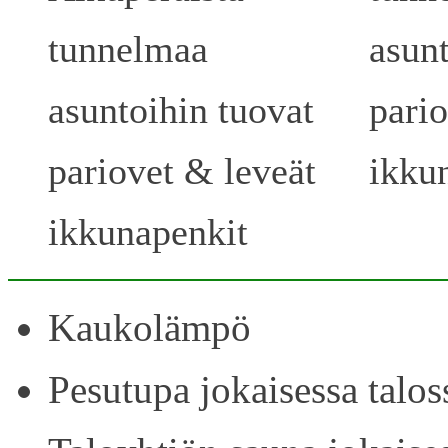
tunnelmaa
asunt
asuntoihin tuovat
pari
pariovet & leveät
ikku
ikkunapenkit
Kaukolämpö
Pesutupa jokaisessa talos