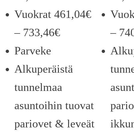
Vuokrat 461,04€
Vuok
– 733,46€
– 74
Parveke
Alku
Alkuperäistä
tunn
tunnelmaa
asunt
asuntoihin tuovat
pari
pariovet & leveät
ikku