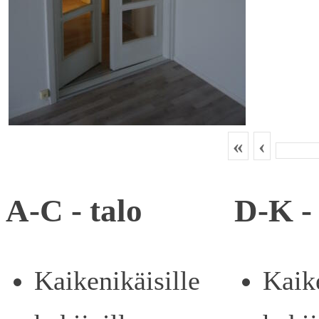
«
‹
A-C - talo
D-K - 
Kaikenikäisille
Kaike