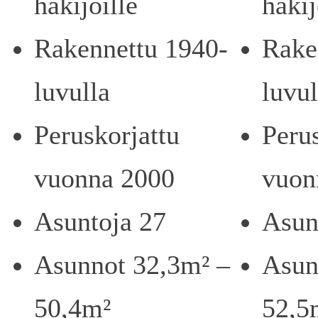
hakijoille
hakij
Rakennettu 1940-
Rake
luvulla
luvul
Peruskorjattu
Peru
vuonna 2000
vuon
Asuntoja 27
Asun
Asunnot 32,3m² –
Asun
50,4m²
52,5