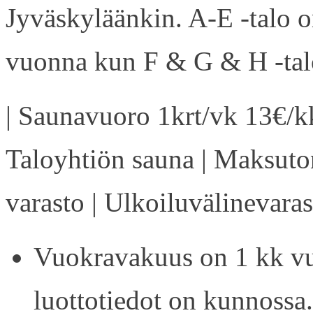
Jyväskyläänkin. A-E -talo 
vuonna kun F & G & H -talo
| Saunavuoro 1krt/vk 13€/kk
Taloyhtiön sauna | Maksuto
varasto | Ulkoiluvälinevaras
Vuokravakuus on 1 kk vu
luottotiedot on kunnossa.