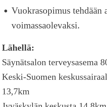
Vuokrasopimus tehdään ain
voimassaolevaksi.
Lähellä:
Säynätsalon terveysasema 
Keski-Suomen keskussairaa
13,7km
Jyväskylän keskusta 14,8km