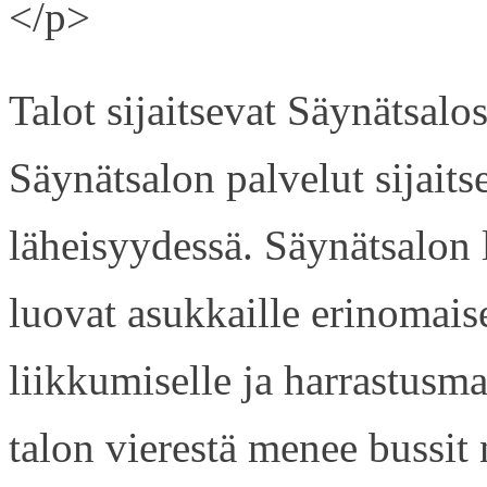
</p>
Talot sijaitsevat Säynätsal
Säynätsalon palvelut sijaits
läheisyydessä. Säynätsalon
luovat asukkaille erinomaise
liikkumiselle ja harrastusm
talon vierestä menee bussi