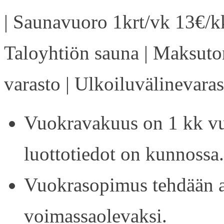
| Saunavuoro 1krt/vk 13€/kk
Taloyhtiön sauna | Maksuto
varasto | Ulkoiluvälinevaras
Vuokravakuus on 1 kk vu
luottotiedot on kunnossa.
Vuokrasopimus tehdään ain
voimassaolevaksi.