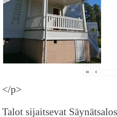
«
‹
</p>
Talot sijaitsevat Säynätsal