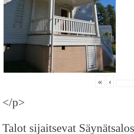
«
‹
</p>
Talot sijaitsevat Säynätsal