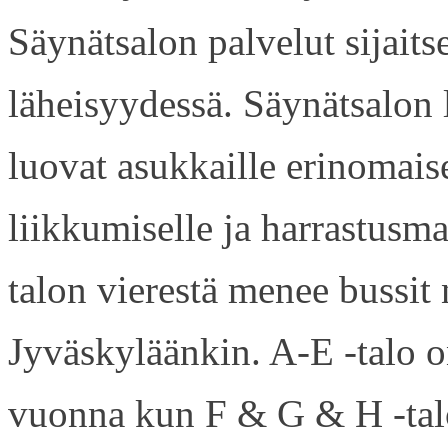
Säynätsalon palvelut sijaits
läheisyydessä. Säynätsalon
luovat asukkaille erinomaise
liikkumiselle ja harrastusm
talon vierestä menee bussi
Jyväskyläänkin. A-E -talo 
vuonna kun F & G & H -talo